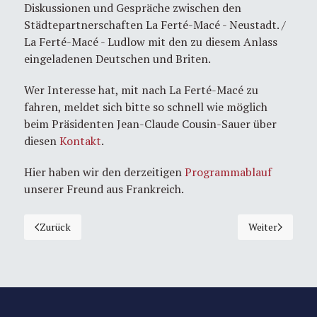
Diskussionen und Gespräche zwischen den
Städtepartnerschaften La Ferté-Macé - Neustadt. /
La Ferté-Macé - Ludlow mit den zu diesem Anlass
eingeladenen Deutschen und Briten.
Wer Interesse hat, mit nach La Ferté-Macé zu
fahren, meldet sich bitte so schnell wie möglich
beim Präsidenten Jean-Claude Cousin-Sauer über
diesen
Kontakt
.
Hier haben wir den derzeitigen
Programmablauf
unserer Freund aus Frankreich.
Zurück
Weiter
Vorheriger Beitrag: Le monument est installé
Nächster Beitra