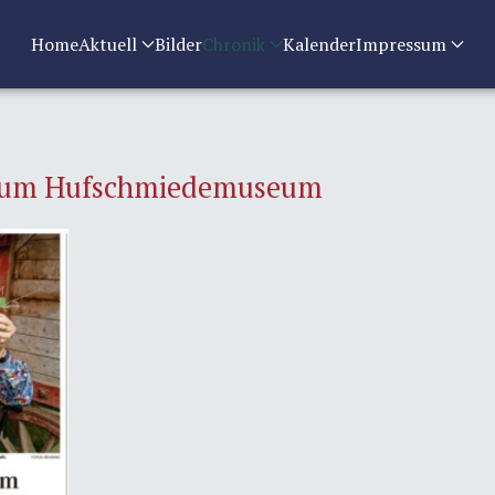
Home
Aktuell
Bilder
Chronik
Kalender
Impressum
zum Hufschmiedemuseum